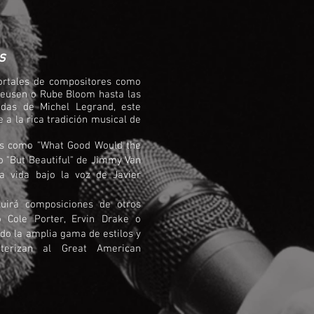
s
ortales de compositores como
Heusen o Rube Bloom hasta las
adas de Michel Legrand, este
a la rica tradición musical de
s como "What Good Would the
o "But Beautiful" de Jimmy Van
a vida bajo la voz de Javier
uirá composiciones de otros
 Cole Porter, Ervin Drake o
do la amplia gama de estilos y
terizan al Great American