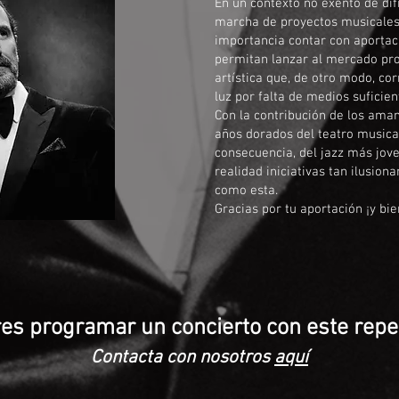
En un contexto no exento de dif
marcha de proyectos musicales, 
importancia contar con aporta
permitan lanzar al mercado pro
artística que, de otro modo, cor
luz por falta de medios suficien
Con la contribución de los aman
años dorados del teatro musica
consecuencia, del jazz más jove
realidad iniciativas tan ilusiona
como esta.
Gracias por tu aportación ¡y bi
es programar un concierto con este repe
Contacta con nosotros
aquí