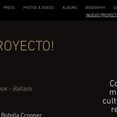
PRESS
PHOTOS & VIDEOS
ALBUMS
BIOGRAPHY
C
¡NUEVO PROYECT
ROYECTO!
C
ok - Ballads
m
cul
r
 Botella Crooner