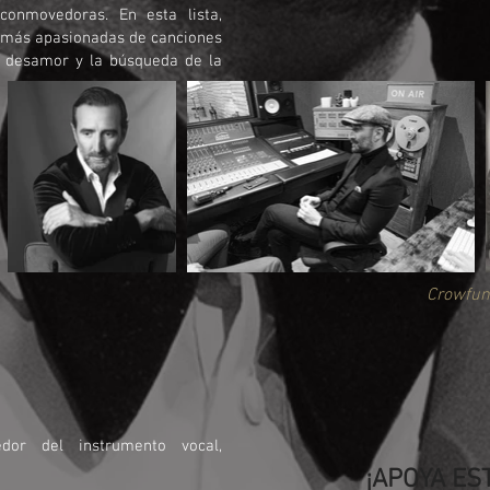
onmovedoras. En esta lista,
s más apasionadas de canciones
l desamor y la búsqueda de la
Crowfund
dor del instrumento vocal,
¡APOYA ES