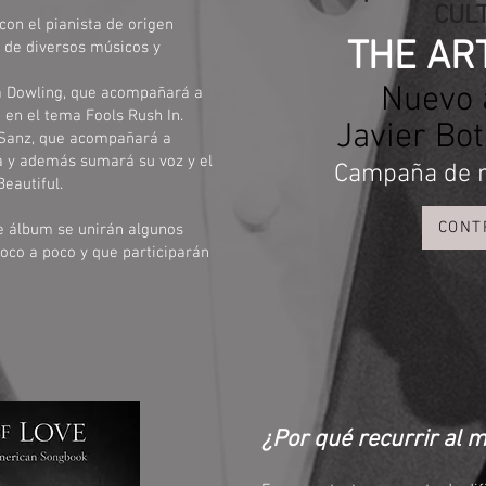
CUL
con el pianista de origen
THE AR
 de diversos músicos y
Nuevo 
ara Dowling, que acompañará a
o en el tema Fools Rush In.
Javier Bot
t Sanz, que acompañará a
 y además sumará su voz y el
Campaña de 
Beautiful.
CONT
e álbum se unirán algunos
oco a poco y que participarán
¿Por qué recurrir al