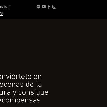
ONTACT
O!
onviértete en
ecenas de la
tura
y consigue
ecompensas