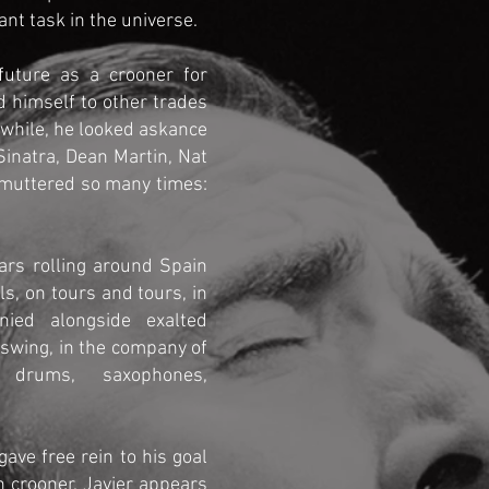
nt task in the universe.
 future as a crooner for
 himself to other trades
while, he looked askance
inatra, Dean Martin, Nat
d muttered so many times:
ars rolling around Spain
ls, on tours and tours, in
nied alongside exalted
 swing, in the company of
, drums, saxophones,
gave free rein to his goal
h crooner. Javier appears