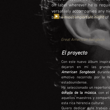
on label wherever he is requi
versatilely accompanies any nig
Escucha la lista de Spotify
be the most important night of h
Great American Songbook
El proyecto
Con este nuevo álbum inspira
dejaron en mí las grand
American Songbook
durante 
emotivo recorrido por la h
estadounidense.
He seleccionado un repertori
dorada de la música
, con el
aquellos maestros y comparti
esta rica herencia cultural.
Quiero dedicar este trabajo