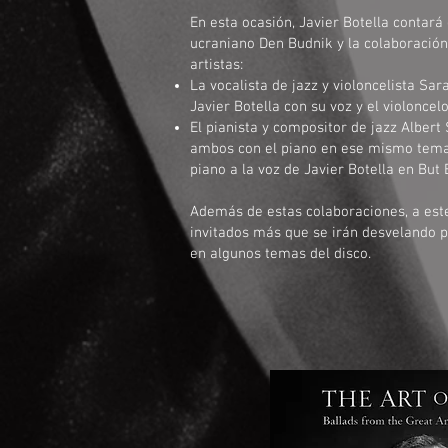
En esta ocasión, Javier Botella contará 
ucraniano Den Budnik y la colaboración
artistas:
La vocalista de jazz y violoncelista S
Javier Botella con su voz y el violoncel
El pianista y compositor de jazz Alber
ambos con el piano en ese mismo tema
piano a la voz de Javier Botella en But 
Además de estas colaboraciones, a est
invitados más que se irán desvelando p
en algunos temas del disco.