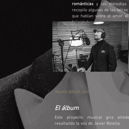
románticas
y las melodías c
recopilo algunas de las letra
que hablan sobre el amor, e
felicidad.
Nuevo álbum jazz
El álbum
Este proyecto musical gira alrede
resaltando la voz de Javier Botella.