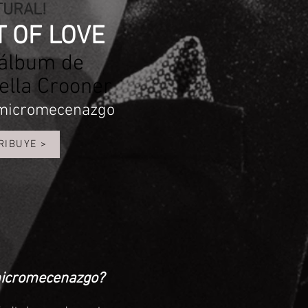
TURAL
!
T OF LOVE
álbum de
ella Crooner
micromecenazgo
RIBUYE >
 micromecenazgo?