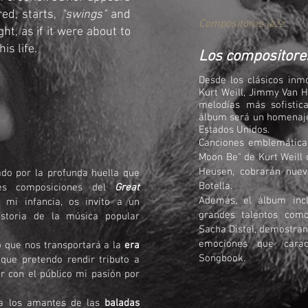
red, starts,
"swings"
and
Compositores jazz
ht, as if it were about to
is life.
Los compositore
Desde los clásicos inm
Kurt Weill, Jimmy Van 
melodías más sofistic
álbum será un homenaje 
Estados Unidos.
Canciones emblemática
Moon Be" de Kurt Weill 
Heusen, cobrarán nuev
do por la profunda huella que
Botella.
es composiciones del
Great
Además, el álbum incl
mi infancia, os invito a un
grandes talentos como
istoria de la música popular
Sacha Distel, demostran
emociones que carac
o que nos transportará a la
era
Songbook.
 que pretendo rendir tributo a
r con el público mi pasión por
 a los amantes de las
baladas