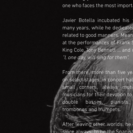
one who faces the most importa
Javier Botella incubated his
many years, while he dedicated
related to good manners. Mean
at the performances of Frank S
King Cole, Tony Bennett ... an
"I, one day, will sing for them".
From there, more than five ye
on select stages, in concert hal
small corners, always muti
musicians for their devotion to
double basses, pianists
trombones and trumpets.
After leaving other worlds, he 
since always: to be the Spanis