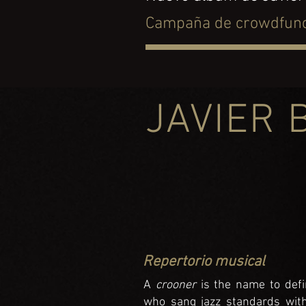
Campaña de crowdfund
JAVIER 
Repertorio musical
A
crooner
is the name to def
who sang jazz standards with